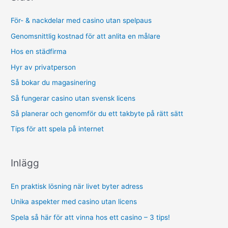
c
h
För- & nackdelar med casino utan spelpaus
f
Genomsnittlig kostnad för att anlita en målare
o
Hos en städfirma
r
Hyr av privatperson
:
Så bokar du magasinering
Så fungerar casino utan svensk licens
Så planerar och genomför du ett takbyte på rätt sätt
Tips för att spela på internet
Inlägg
En praktisk lösning när livet byter adress
Unika aspekter med casino utan licens
Spela så här för att vinna hos ett casino – 3 tips!