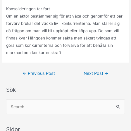
Konsolideringen tar fart
Om en aktör bestämmer sig för att växa och genomför ett par
förvärv brukar det väcka liv i konkurrenterna. Man ställer sig
då frågan om man vill bli uppköpt eller köpa upp. De som vill
finnas kvar i längden kommer sakta men säkert tvingas att
göra som konkurrenterna och förvärva för att behålla sin
marknad och konkurrenskraft.
Post
←
Previous Post
Next Post
→
navigation
Sök
S
e
a
r
Sidor