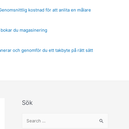
Genomsnittlig kostnad för att anlita en målare
 bokar du magasinering
anerar och genomför du ett takbyte på rätt sätt
Sök
S
e