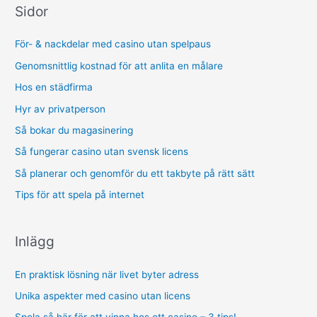
r
Sidor
c
h
För- & nackdelar med casino utan spelpaus
f
Genomsnittlig kostnad för att anlita en målare
o
Hos en städfirma
r
Hyr av privatperson
:
Så bokar du magasinering
Så fungerar casino utan svensk licens
Så planerar och genomför du ett takbyte på rätt sätt
Tips för att spela på internet
Inlägg
En praktisk lösning när livet byter adress
Unika aspekter med casino utan licens