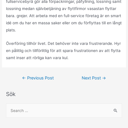
fullservicebyrå gör alla förpackningar, påfyllning, lossning samt
lossning medan självbetjäning av flyttfirmor vasastan flyttar
bara. grejer. Att arbeta med en full-service företag är en smart
idé om du har en massa saker eller om du förflyttas till en långt
plats.
Överföring tillhör livet. Det behöver inte vara frustrerande. Hyr
en pålitlig och tillförlitlig för att spara frustrationen av att flytta
samt inser att rörliga kan vara kul.
Post
←
Previous Post
Next Post
→
navigation
Sök
S
e
a