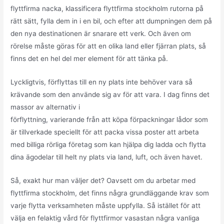
flyttfirma nacka, klassificera flyttfirma stockholm rutorna på
rätt sätt, fylla dem in i en bil, och efter att dumpningen dem på
den nya destinationen är snarare ett verk. Och även om
rörelse måste göras för att en olika land eller fjärran plats, så
finns det en hel del mer element för att tänka på.
Lyckligtvis, förflyttas till en ny plats inte behöver vara så
krävande som den använde sig av för att vara. I dag finns det
massor av alternativ i
förflyttning, varierande från att köpa förpackningar lådor som
är tillverkade speciellt för att packa vissa poster att arbeta
med billiga rörliga företag som kan hjälpa dig ladda och flytta
dina ägodelar till helt ny plats via land, luft, och även havet.
Så, exakt hur man väljer det? Oavsett om du arbetar med
flyttfirma stockholm, det finns några grundläggande krav som
varje flytta verksamheten måste uppfylla. Så istället för att
välja en felaktig vård för flyttfirmor vasastan några vanliga