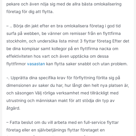
pekare och även nöja sig med de allra bästa omlokalisering
företag för dig att flytta.
– .. Börja din jakt efter en bra omlokalisera företag i god tid
surfa på webben, be vänner om remisser från en flyttfirma
stockholm, och undersöka lista minst 3 flyttar företag Efter det
be dina kompisar samt kollegor på en flyttfirma nacka om
effektiviteten hos vart och även upptäcka om dessa
flyttfirmor
vasastan
kan flytta saker snabbt och utan problem.
-. Upprätta dina specifika krav för förflyttning förlita sig på
dimensionen av saker du har, hur långt den helt nya platsen är,
och säsongen Välj rörliga verksamhet med tillräckligt med
utrustning och människan makt för att stödja din typ av
åtgärd.
– Fatta beslut om du vill arbeta med en full-service flyttar
företag eller en självbetjänings flyttar företaget en